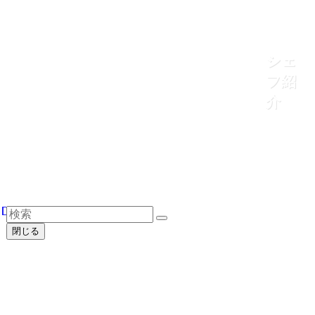
シェ
フ紹
介
閉じる